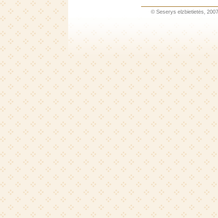
©
Seserys elzbietietės
, 200